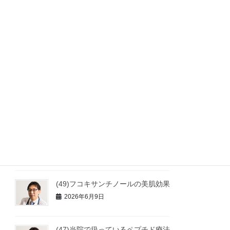
2026年7月11日
(51)初めてペプチド療法を始められ
る方へ
2026年7月9日
(50)ピーターアーツ氏のアンチエイ
ジング
2026年7月9日
ペプチド療法（使用実績があるペ
プチド一覧）ページを公開しまし
た
2026年6月10日
(49)フコキサンチノールの美肌効果
2026年6月9日
(47)当院で扱っているペプチド療法