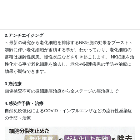
期待される効果
1.がん予防
自然免疫増強による癌予防
2.アンチエイジング
～最新の研究から老化細胞を排除するNK細胞の効果をブースト～
加齢に伴い老化細胞が蓄積する事が、わかっており、老化細胞の
蓄積は加齢性疾患、慢性炎症などを引き起こします。 NK細胞を活
性化する事で老化細胞を除去し、老化や関連疾患の予防や治療に
効果が期待できます。
3.癌治療
画像検査不可の微細胞癌治療から全ステージの癌治療まで
4.感染症予防・治療
自然免疫強化によるCOVID・インフルエンザなどの流行性感染症
の予防～治療