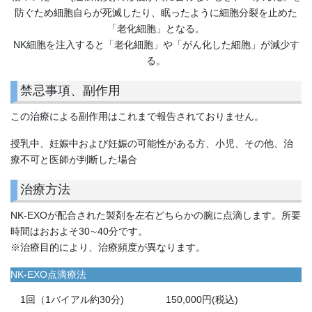
防ぐため細胞自らが死滅したり、眠ったように細胞分裂を止めた
「老化細胞」となる。
NK細胞を注入すると「老化細胞」や「がん化した細胞」が減少す
る。
禁忌事項、副作用
この治療による副作用はこれまで報告されておりません。
授乳中、妊娠中および妊娠の可能性がある方、小児、その他、治
療不可と医師が判断した場合
治療方法
NK-EXOが配合された製剤を左右どちらかの腕に点滴します。所要
時間はおおよそ30∼40分です。
※治療目的により、治療頻度が異なります。
NK-EXO点滴療法
1回（1バイアル約30分)
150,000
円(税込)