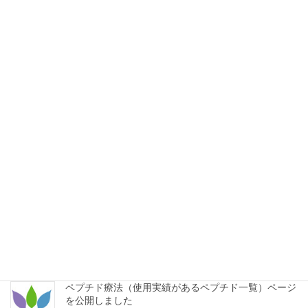
稿
定
定
定
ペ
ペ
ペ
の
最近の投稿
ー
ー
ー
ペ
ジ
ジ
ジ
【休診のお知らせ】8月9日～8月17日
ー
2026年7月20日
ジ
送
(52)ペプチド療法のアメリカ国内での動き
り
2026年7月11日
(51)初めてペプチド療法を始められる方へ
2026年7月9日
(50)ピーターアーツ氏のアンチエイジング
2026年7月9日
ペプチド療法（使用実績があるペプチド一覧）ページ
を公開しました