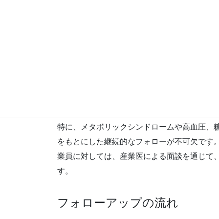
健診後のフォローアップ
健康診断は実施すること自体が目的ではなく
て重要なポイントとなります。健診歴30年の
産業医面談が充実しており、再検査の必要性
ます。
特に、メタボリックシンドロームや高血圧、
をもとにした継続的なフォローが不可欠です
業員に対しては、産業医による面談を通じて
す。
フォローアップの流れ