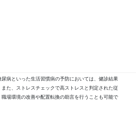
と産業医面談の重要性
、その結果をいかに活用するかが企業の健康経営におい
医師の監修のもとでは、健診結果に基づいた個別指導や
や生活習慣の改善指導などを的確に行う体制が整ってい
糖尿病といった生活習慣病の予防においては、健診結果
。また、ストレスチェックで高ストレスと判定された従
、職場環境の改善や配置転換の助言を行うことも可能で